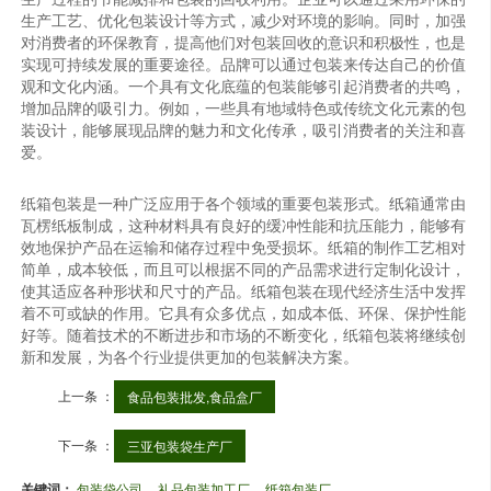
生产工艺、优化包装设计等方式，减少对环境的影响。同时，加强
对消费者的环保教育，提高他们对包装回收的意识和积极性，也是
实现可持续发展的重要途径。品牌可以通过包装来传达自己的价值
观和文化内涵。一个具有文化底蕴的包装能够引起消费者的共鸣，
增加品牌的吸引力。例如，一些具有地域特色或传统文化元素的包
装设计，能够展现品牌的魅力和文化传承，吸引消费者的关注和喜
爱。
纸箱包装是一种广泛应用于各个领域的重要包装形式。纸箱通常由
瓦楞纸板制成，这种材料具有良好的缓冲性能和抗压能力，能够有
效地保护产品在运输和储存过程中免受损坏。纸箱的制作工艺相对
简单，成本较低，而且可以根据不同的产品需求进行定制化设计，
使其适应各种形状和尺寸的产品。纸箱包装在现代经济生活中发挥
着不可或缺的作用。它具有众多优点，如成本低、环保、保护性能
好等。随着技术的不断进步和市场的不断变化，纸箱包装将继续创
新和发展，为各个行业提供更加的包装解决方案。
上一条 ：
食品包装批发,食品盒厂
下一条 ：
三亚包装袋生产厂
关键词：
包装袋公司
礼品包装加工厂
纸箱包装厂