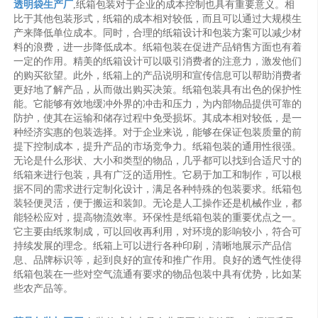
透明袋生产厂
,纸箱包装对于企业的成本控制也具有重要意义。相
比于其他包装形式，纸箱的成本相对较低，而且可以通过大规模生
产来降低单位成本。同时，合理的纸箱设计和包装方案可以减少材
料的浪费，进一步降低成本。纸箱包装在促进产品销售方面也有着
一定的作用。精美的纸箱设计可以吸引消费者的注意力，激发他们
的购买欲望。此外，纸箱上的产品说明和宣传信息可以帮助消费者
更好地了解产品，从而做出购买决策。纸箱包装具有出色的保护性
能。它能够有效地缓冲外界的冲击和压力，为内部物品提供可靠的
防护，使其在运输和储存过程中免受损坏。其成本相对较低，是一
种经济实惠的包装选择。对于企业来说，能够在保证包装质量的前
提下控制成本，提升产品的市场竞争力。纸箱包装的通用性很强。
无论是什么形状、大小和类型的物品，几乎都可以找到合适尺寸的
纸箱来进行包装，具有广泛的适用性。它易于加工和制作，可以根
据不同的需求进行定制化设计，满足各种特殊的包装要求。纸箱包
装轻便灵活，便于搬运和装卸。无论是人工操作还是机械作业，都
能轻松应对，提高物流效率。环保性是纸箱包装的重要优点之一。
它主要由纸浆制成，可以回收再利用，对环境的影响较小，符合可
持续发展的理念。纸箱上可以进行各种印刷，清晰地展示产品信
息、品牌标识等，起到良好的宣传和推广作用。良好的透气性使得
纸箱包装在一些对空气流通有要求的物品包装中具有优势，比如某
些农产品等。