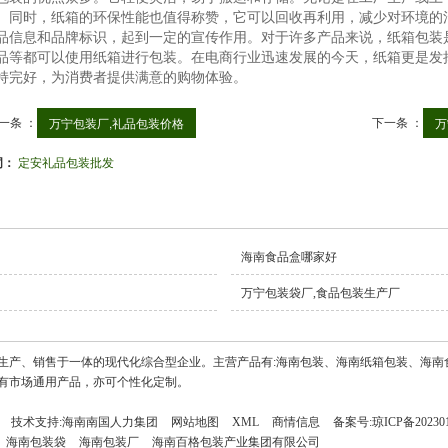
。同时，纸箱的环保性能也值得称赞，它可以回收再利用，减少对环境的
品信息和品牌标识，起到一定的宣传作用。对于许多产品来说，纸箱包装
品等都可以使用纸箱进行包装。在电商行业迅速发展的今天，纸箱更是发
持完好，为消费者提供满意的购物体验。
一条 ：
下一条 ：
万宁包装厂,礼品包装价格
万
词：
定安礼品包装批发
海南食品盒哪家好
万宁包装袋厂,食品包装生产厂
生产、销售于一体的现代化综合型企业。主营产品有:海南包装、海南纸箱包装、海南
有市场通用产品，亦可个性化定制。
技术支持:
海南南国人力集团
网站地图
XML
商情信息
备案号:
琼ICP备20230
海南包装袋
海南包装厂
海南百格包装产业集团有限公司