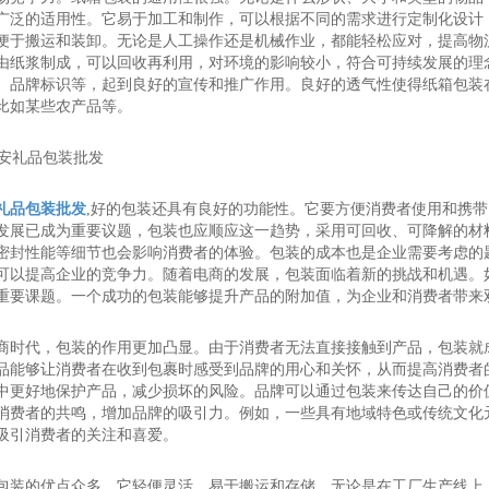
广泛的适用性。它易于加工和制作，可以根据不同的需求进行定制化设计
便于搬运和装卸。无论是人工操作还是机械作业，都能轻松应对，提高物
由纸浆制成，可以回收再利用，对环境的影响较小，符合可持续发展的理
、品牌标识等，起到良好的宣传和推广作用。良好的透气性使得纸箱包装
比如某些农产品等。
礼品包装批发
,好的包装还具有良好的功能性。它要方便消费者使用和携
发展已成为重要议题，包装也应顺应这一趋势，采用可回收、可降解的材
密封性能等细节也会影响消费者的体验。包装的成本也是企业需要考虑的
可以提高企业的竞争力。随着电商的发展，包装面临着新的挑战和机遇。
重要课题。一个成功的包装能够提升产品的附加值，为企业和消费者带来
商时代，包装的作用更加凸显。由于消费者无法直接接触到产品，包装就
品能够让消费者在收到包裹时感受到品牌的用心和关怀，从而提高消费者
中更好地保护产品，减少损坏的风险。品牌可以通过包装来传达自己的价
消费者的共鸣，增加品牌的吸引力。例如，一些具有地域特色或传统文化
吸引消费者的关注和喜爱。
包装的优点众多。它轻便灵活，易于搬运和存储。无论是在工厂生产线上