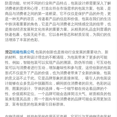
防震功能。针对不同的行业和产品特点，包装设计师需要深入了解
消费者的需求和心理，打造出符合市场需求的包装方案。包装，是
商品与消费者之间的第一道桥梁。它不仅仅是保护产品的外壳，更
是一种无声的语言，传递着产品的信息和价值。包装在我们的生活
中扮演着重要的角色，它是产品与消费者之间情感交流的纽带，也
是推动经济发展和文化传承的重要力量。从精美的礼品盒到普通的
快递包裹，包装无处不在。它以各种形态和材质呈现，为我们的生
活增添了丰富的色彩。
澄迈
纸箱包装公司
,包装的创新也是推动行业发展的重要动力。新
的材料、技术和设计理念的不断涌现，为包装带来了更多的可能
性。例如，智能包装可以实现产品的溯源、防伪等功能；可互动包
装可以与消费者进行互动，增加趣味性和参与度。这些创新的包装
形式不仅提升了产品的价值，也为消费者带来了全新的体验。包装
的意义远不止于此。它是品牌形象的直接体现。、吸引人的包装设
计能够在众多竞品中脱颖而出，瞬间抓住消费者的目光。色彩的运
用、图案的设计、字体的选择，每一个细节都在传达着品牌的个
性、价值观和定位。一个品牌可能会选择简洁大气、材质精良的包
装来彰显其品质；而一个面向年轻消费者的品牌可能会采用更加活
泼、富有创意的包装来吸引目标群体。
在物流领域，纸箱包装的作用不可忽视。它可以与其他物流包装材