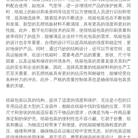
料配合使用，如泡沫、气垫等，进一步增强对产品的保护效果。同
时，纸箱上的标识和条形码等信息可以方便物流人员进行识别和管
理，提高物流效率。随着技术的不断进步，纸箱包装也在不断创新
和发展。新型的瓦楞纸板材料不断涌现，具有更高的强度和更好的
性能。此外，数字化印刷技术的应用，使得纸箱包装的印刷质量和
效率得到了的提升，能够满足企业对个性化包装的需求。纸箱包装
的设计也非常重要。合理的设计可以提高纸箱的强度和稳定性，更
好地保护产品。同时，通过巧妙的结构设计，还可以节省空间，提
高运输效率。在设计纸箱时，需要考虑产品的重量、形状、尺寸等
因素，以及运输和储存的环境条件。纸箱包装的质量直接关系到产
品的安全和企业的形象。因此，选择高质量的纸箱材料和的生产工
艺至关重要。的瓦楞纸板具有更好的抗压性和耐破性，能够经受住
各种外力的冲击。此外，严格的质量控制体系也是确保纸箱包装质
量的关键。
纸箱包装以其的结构，提供了适度的强度和保护。无论是小型的日
常用品还是大型的工业器件，都能在纸箱中找到安稳的位置。不同
尺寸和形状的纸箱适应着万千物品的需求，仿佛是为每一件商品量
身定制的保护壳。纸箱包装的便利性也不容小觑。它易于折叠、组
装和搬运，为物流过程带来了和便捷。的纸箱能够抵御程度的挤
压、碰撞和摔落，确保物品在运输过程中安然无恙。好的包装还能
提供便捷的使用体验。易于开启、携带和储存的包装设计，能大大