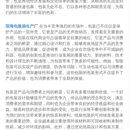
带，也是推动经济发展和文化传承的重要力量。从精美的礼品盒到
普通的快递包裹，包装无处不在。它以各种形态和材质呈现，为我
们的生活增添了丰富的色彩。
琼海包装袋生产
厂
,在当今竞争激烈的市场中，包装已不仅仅是保
护产品的一层外壳，它更是产品的无声推销员，发挥着至关重要的
作用。包装在现代商业中占据着举足轻重的地位。它是产品与消费
者之间的桥梁，通过精心设计和打造，能够有效地提升产品的竞争
力，塑造品牌形象，促进销售，成为企业在市场竞争中不可或缺的
利器。包装的创新也是推动行业发展的重要动力。新的材料、技术
和设计理念的不断涌现，为包装带来了更多的可能性。例如，智能
包装可以实现产品的溯源、防伪等功能；可互动包装可以与消费者
进行互动，增加趣味性和参与度。这些创新的包装形式不仅提升了
产品的价值，也为消费者带来了全新的体验。
包装是产品与消费者之间的桥梁，它具有多重功能和价值。一个好
的包装设计能够提升产品的竞争力，传达品牌的理念和文化，满足
消费者的需求和期望，同时也为企业带来良好的经济效益和社会效
益。随着科技的进步和市场的变化，包装行业将不断创新和发展，
为我们的生活带来更多的惊喜和便利。纸箱包装的可持续发展是未
来的重要趋势。企业越来越注重使用环保材料和可回收材料来制作
纸箱，减少对环境的影响。此外，通过优化纸箱设计和包装方案，