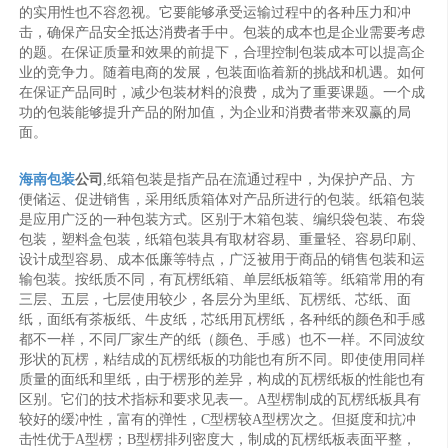
的实用性也不容忽视。它要能够承受运输过程中的各种压力和冲
击，确保产品安全抵达消费者手中。包装的成本也是企业需要考虑
的题。在保证质量和效果的前提下，合理控制包装成本可以提高企
业的竞争力。随着电商的发展，包装面临着新的挑战和机遇。如何
在保证产品同时，减少包装材料的浪费，成为了重要课题。一个成
功的包装能够提升产品的附加值，为企业和消费者带来双赢的局
面。
海南包装
公司
,纸箱包装是指产品在流通过程中，为保护产品、方
便储运、促进销售，采用纸质箱体对产品所进行的包装。纸箱包装
是应用广泛的一种包装方式。区别于木箱包装、编织袋包装、布袋
包装，塑料盒包装，纸箱包装具有取材容易、重量轻、容易印刷、
设计成型容易、成本低廉等特点，广泛被用于商品的销售包装和运
输包装。按纸质不同，有瓦楞纸箱、单层纸板箱等。纸箱常用的有
三层、五层，七层使用较少，各层分为里纸、瓦楞纸、芯纸、面
纸，面纸有茶板纸、牛皮纸，芯纸用瓦楞纸，各种纸的颜色和手感
都不一样，不同厂家生产的纸（颜色、手感）也不一样。不同波纹
形状的瓦楞，粘结成的瓦楞纸板的功能也有所不同。即使使用同样
质量的面纸和里纸，由于楞形的差异，构成的瓦楞纸板的性能也有
区别。它们的技术指标和要求见表一。A型楞制成的瓦楞纸板具有
较好的缓冲性，富有的弹性，C型楞较A型楞次之。但挺度和抗冲
击性优于A型楞；B型楞排列密度大，制成的瓦楞纸板表面平整，