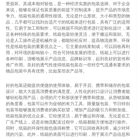
受损坏。其成本相对较低，是一种经济实惠的包装选择。对于企业
来说，能够在保证包装质量的前提下控制成本，提升产品的市场竞
争力。纸箱包装的通用性很强。无论是什么形状、大小和类型的物
品，几乎都可以找到合适尺寸的纸箱来进行包装，具有广泛的适用
性。它易于加工和制作，可以根据不同的需求进行定制化设计，满
足各种特殊的包装要求。纸箱包装轻便灵活，便于搬运和装卸。无
论是人工操作还是机械作业，都能轻松应对，提高物流效率。环保
性是纸箱包装的重要优点之一。它主要由纸浆制成，可以回收再利
用，对环境的影响较小，符合可持续发展的理念。纸箱上可以进行
各种印刷，清晰地展示产品信息、品牌标识等，起到良好的宣传和
推广作用。良好的透气性使得纸箱包装在一些对空气流通有要求的
物品包装中具有优势，比如某些农产品等。
好的包装还能提供便捷的使用体验。易于开启、携带和储存的包装
设计，能大大提高消费者的满意度。人性化的封口设计让消费者能
够轻松取用产品；合理的尺寸和形状便于携带和摆放。从营销策略
的角度看，包装可以作为促销的有力工具。限量版包装、节日特别
包装等能够激发消费者的购买欲望，增加产品的吸引力和附加值。
纸箱包装的优点众多。它轻便灵活，易于搬运和存储。无论是在工
厂生产线上，还是在物流配送过程中，纸箱都能方便地进行操作。
同时，纸箱的环保性能也值得称赞，它可以回收再利用，减少对环
境的污染。此外，纸箱的表面可以进行印刷，用于展示产品信息和