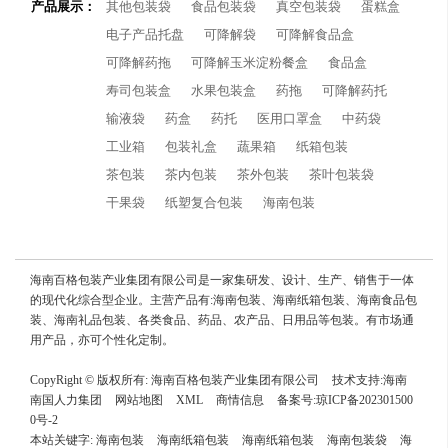
产品展示：
其他包装袋
食品包装袋
真空包装袋
蛋糕盒
电子产品托盘
可降解袋
可降解食品盒
可降解药拖
可降解玉米淀粉餐盒
食品盒
寿司包装盒
水果包装盒
药拖
可降解药托
输液袋
药盒
药托
医用口罩盒
中药袋
工业箱
包装礼盒
蔬果箱
纸箱包装
茶包装
茶内包装
茶外包装
茶叶包装袋
干果袋
纸塑复合包装
海南包装
海南百格包装产业集团有限公司是一家集研发、设计、生产、销售于一体
的现代化综合型企业。主营产品有:海南包装、海南纸箱包装、海南食品包
装、海南礼品包装、各类食品、药品、农产品、日用品等包装。有市场通
用产品，亦可个性化定制。
CopyRight © 版权所有:
海南百格包装产业集团有限公司
技术支持:
海南
南国人力集团
网站地图
XML
商情信息
备案号:
琼ICP备202301500
0号-2
本站关键字:
海南包装
海南纸箱包装
海南纸箱包装
海南包装袋
海