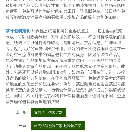
轻松取用产品；合理的尺寸和形状便于携带和摆放。从营销策略的
角度看，包装可以作为促销的有力工具。限量版包装、节日特别包
装等能够激发消费者的购买欲望，增加产品的吸引力和附加值。
茶叶包装定制
,环保性是纸箱包装的重要优点之一。它主要由纸浆
制成，可以回收再利用，对环境的影响较小，符合可持续发展的理
念。纸箱上可以进行各种印刷，清晰地展示产品信息、品牌标识
等，起到良好的宣传和推广作用。良好的透气性使得纸箱包装在一
些对空气流通有要求的物品包装中具有优势，比如某些农产品等。
包装在提升产品附加值方面发挥着重要作用。一个高品质的包装可
以让消费者觉得产品更加、有价值，从而愿意支付更高的价格。此
外，包装还可以通过增加附加功能，如赠品、试用装等，进一步提
升产品的吸引力和价值。在化的市场环境下，包装还需要考虑不同
和地区的文化差异和法规要求。例如，某些颜色或图案在某些可能
具有特定的含义或禁忌，包装设计需要避免引起不必要的误解或冒
犯。同时，不同对于包装材料和环保标准的要求也可能不同，企业
需要确保包装符合当地的法规。
上一条 ：
文昌茶叶包装定制
下一条 ：
临高纸箱包装厂家,包装袋厂家