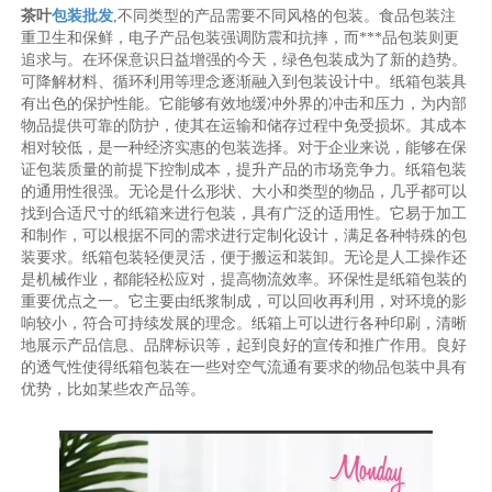
茶叶
包装批发
,不同类型的产品需要不同风格的包装。食品包装注
重卫生和保鲜，电子产品包装强调防震和抗摔，而***品包装则更
追求与。在环保意识日益增强的今天，绿色包装成为了新的趋势。
可降解材料、循环利用等理念逐渐融入到包装设计中。纸箱包装具
有出色的保护性能。它能够有效地缓冲外界的冲击和压力，为内部
物品提供可靠的防护，使其在运输和储存过程中免受损坏。其成本
相对较低，是一种经济实惠的包装选择。对于企业来说，能够在保
证包装质量的前提下控制成本，提升产品的市场竞争力。纸箱包装
的通用性很强。无论是什么形状、大小和类型的物品，几乎都可以
找到合适尺寸的纸箱来进行包装，具有广泛的适用性。它易于加工
和制作，可以根据不同的需求进行定制化设计，满足各种特殊的包
装要求。纸箱包装轻便灵活，便于搬运和装卸。无论是人工操作还
是机械作业，都能轻松应对，提高物流效率。环保性是纸箱包装的
重要优点之一。它主要由纸浆制成，可以回收再利用，对环境的影
响较小，符合可持续发展的理念。纸箱上可以进行各种印刷，清晰
地展示产品信息、品牌标识等，起到良好的宣传和推广作用。良好
的透气性使得纸箱包装在一些对空气流通有要求的物品包装中具有
优势，比如某些农产品等。