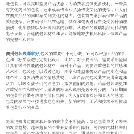
能包装，可以实时监测产品状态，为消费者提供更多便利。一些具
有文化内涵的包装，还承载着传承和弘扬传统文化的使命，让人们
在购买产品的同时感受到文化的魅力。包装首先承担着保护产品的
关键使命。它要确保产品在运输、储存和销售过程中免受各种物理
损伤、化学侵蚀以及环境因素的影响。从易碎的玻璃制品到精密的
电子设备，合适的包装材料和设计能够地减少损坏风险，保障产品
的完整性和质量。
儋州
包装袋哪家好
,包装的重要性不可小觑。它可以根据产品的特
点和目标受众进行定制化设计。比如，对于易碎品，需要采用坚固
且具有缓冲性能的包装材料；而对于产品，则要注重包装的质感和
艺术性。包装还可以通过色彩、图案和造型来传达产品的卖点和品
牌个性，引发消费者的情感共鸣。儿童产品的包装通常充满童趣和
活力，以吸引孩子们的注意力，激发他们的兴趣。药品包装则更加
注重安全性和准确性，清晰的标识和说明是必不可少的。节日期间
的包装往往带有浓厚的节日氛围，为人们增添欢乐和喜庆的感觉。
包装的发展与科技进步息息相关。新的材料、工艺和技术不断推动
着包装行业的变革。
随着消费者对健康和环保的关注度不断提高，绿色包装成为了未来
的发展趋势。越来越多的企业开始采用可降解、可回收的材料来制
作包装，减少对环境的负面影响。同时，通过优化包装结构和尺