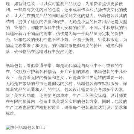
现，如智能包装，可以实时监测产品状态，为消费者提供更多便
利。一些具有文化内涵的包装，还承载着传承和弘扬传统文化的使
命，让人们在购买产品的同时感受到文化的魅力。纸箱包装以其的
结构，提供了适度的强度和保护。无论是小型的日常用品还是大型
的工业器件，都能在纸箱中找到安稳的位置。不同尺寸和形状的纸
箱适应着万千物品的需求，仿佛是为每一件商品量身定制的保护
壳。纸箱包装的便利性也不容小觑。它易于折叠、组装和搬运，为
物流过程带来了和便捷。的纸箱能够抵御程度的挤压、碰撞和摔
落，确保物品在运输过程中安然无恙。
纸箱包装，看似普通平常，却是现代物流与商业中不可或缺的存
在。它默默守护着各种物品，开启它们的旅程。纸箱包装的平凡外
表下，蕴含着无限的价值和意义，它是商业世界运转的重要一环。
无论是在繁华的都市还是偏远的乡村，纸箱包装都在默默服务，保
障着物品的流通和人们的生活。包装设计需要综合考虑多个因素。
除了美学和功能，还需要考虑成本、生产工艺等实际题。设计师要
在有限的预算内，创造出既美观又实用的包装方案。同时，包装的
生产过程也需要严格把控质量，确保每个包装都能达到设计要求和
标准。