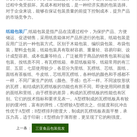
过程中免受损坏。其成本相对较低，是一种经济实惠的包装选择。
对于企业来说，能够在保证包装质量的前提下控制成本，提升产品
的市场竞争力。
纸箱包装厂
,纸箱包装是指产品在流通过程中，为保护产品、方便
储运、促进销售，采用纸质箱体对产品所进行的包装。纸箱包装是
应用广泛的一种包装方式。区别于木箱包装、编织袋包装、布袋包
装，塑料盒包装，纸箱包装具有取材容易、重量轻、容易印刷、设
计成型容易、成本低廉等特点，广泛被用于商品的销售包装和运输
包装。按纸质不同，有瓦楞纸箱、单层纸板箱等。纸箱常用的有三
层、五层，七层使用较少，各层分为里纸、瓦楞纸、芯纸、面纸，
面纸有茶板纸、牛皮纸，芯纸用瓦楞纸，各种纸的颜色和手感都不
一样，不同厂家生产的纸（颜色、手感）也不一样。不同波纹形状
的瓦楞，粘结成的瓦楞纸板的功能也有所不同。即使使用同样质量
的面纸和里纸，由于楞形的差异，构成的瓦楞纸板的性能也有区
别。它们的技术指标和要求见表一。A型楞制成的瓦楞纸板具有较
好的缓冲性，富有的弹性，C型楞较A型楞次之。但挺度和抗冲击
性优于A型楞；B型楞排列密度大，制成的瓦楞纸板表面平整，承
压力高，适于印刷；E型楞由于薄而密，更呈现了它的刚强度。
上一条 ：
三亚食品包装批发