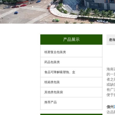
产品展示
您
纸塑复合包装类
药品包装类
海南
食品可降解吸塑拖、盒
的一
者之
纸箱类包装
或缺
有广
其他类包装袋
便于
推荐产品
儋州
达品