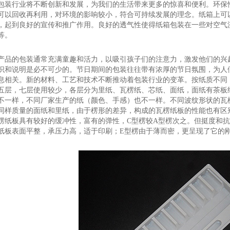
包装行业将不断创新和发展，为我们的生活带来更多的惊喜和便利。环保
可以回收再利用，对环境的影响较小，符合可持续发展的理念。纸箱上可
，起到良好的宣传和推广作用。良好的透气性使得纸箱包装在一些对空气
等。
产品的包装通常充满童趣和活力，以吸引孩子们的注意力，激发他们的兴
识和说明是必不可少的。节日期间的包装往往带有浓厚的节日氛围，为人
息相关。新的材料、工艺和技术不断推动着包装行业的变革。按纸质不同
五层，七层使用较少，各层分为里纸、瓦楞纸、芯纸、面纸，面纸有茶板
不一样，不同厂家生产的纸（颜色、手感）也不一样。不同波纹形状的瓦
同样质量的面纸和里纸，由于楞形的差异，构成的瓦楞纸板的性能也有区
楞纸板具有较好的缓冲性，富有的弹性，C型楞较A型楞次之。但挺度和抗
纸板表面平整，承压力高，适于印刷；E型楞由于薄而密，更呈现了它的