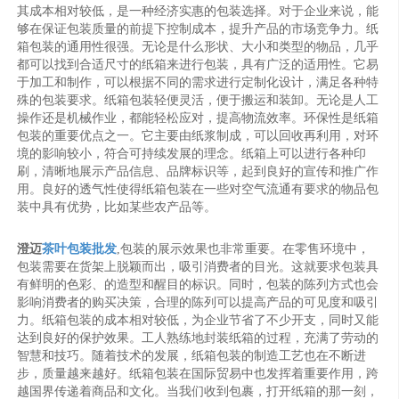
其成本相对较低，是一种经济实惠的包装选择。对于企业来说，能
够在保证包装质量的前提下控制成本，提升产品的市场竞争力。纸
箱包装的通用性很强。无论是什么形状、大小和类型的物品，几乎
都可以找到合适尺寸的纸箱来进行包装，具有广泛的适用性。它易
于加工和制作，可以根据不同的需求进行定制化设计，满足各种特
殊的包装要求。纸箱包装轻便灵活，便于搬运和装卸。无论是人工
操作还是机械作业，都能轻松应对，提高物流效率。环保性是纸箱
包装的重要优点之一。它主要由纸浆制成，可以回收再利用，对环
境的影响较小，符合可持续发展的理念。纸箱上可以进行各种印
刷，清晰地展示产品信息、品牌标识等，起到良好的宣传和推广作
用。良好的透气性使得纸箱包装在一些对空气流通有要求的物品包
装中具有优势，比如某些农产品等。
澄迈
茶叶包装批发
,包装的展示效果也非常重要。在零售环境中，
包装需要在货架上脱颖而出，吸引消费者的目光。这就要求包装具
有鲜明的色彩、的造型和醒目的标识。同时，包装的陈列方式也会
影响消费者的购买决策，合理的陈列可以提高产品的可见度和吸引
力。纸箱包装的成本相对较低，为企业节省了不少开支，同时又能
达到良好的保护效果。工人熟练地封装纸箱的过程，充满了劳动的
智慧和技巧。随着技术的发展，纸箱包装的制造工艺也在不断进
步，质量越来越好。纸箱包装在国际贸易中也发挥着重要作用，跨
越国界传递着商品和文化。当我们收到包裹，打开纸箱的那一刻，